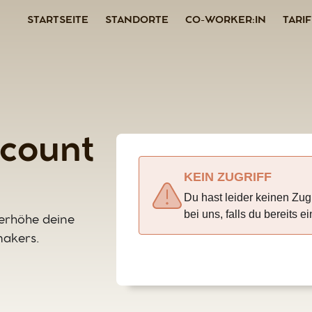
STARTSEITE
STANDORTE
CO-WORKER:IN
TARI
count
KEIN ZUGRIFF
Du hast leider keinen Zugr
bei uns, falls du bereits e
d erhöhe deine
makers.